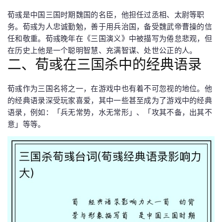
荀彧是中国三国时期魏国的名臣，他担任过丞相、太尉等职
务。荀彧为人忠诚勤勉，善于用兵治国，备受魏武帝曹操的信
任和敬重。荀彧晚年在《三国演义》中被描写为倦怠悲观，但
在历史上他是一个聪明智慧、充满智谋、处世公正的人。
二、荀彧在三国杀中的经典语录
荀彧作为三国名将之一，在游戏中也有着不可忽视的地位。他
的经典语录深受玩家喜爱，其中一些甚至成为了游戏中的经典
语录，例如：「兵无常势，水无常形」、「攻其不备，出其不
意」等等。