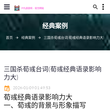
13594780352
经典案例
建阳市在钥之渊115号
z6com@j909.vip
首页
经典案例
三国杀荀彧台词(荀彧经典语录影响力大)
三国杀荀彧台词(荀彧经典语录影响
力大)
2026-01-09 01:49:53
荀彧经典语录影响力大
一、荀彧的背景与形象描写