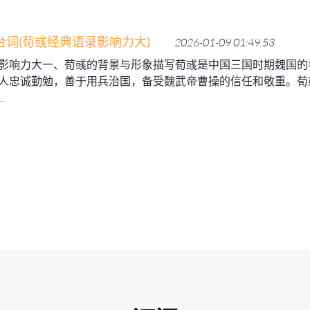
台词(荀彧经典语录影响力大)
2026-01-09 01:49:53
影响力大一、荀彧的背景与形象描写荀彧是中国三国时期魏国的
人忠诚勤勉，善于用兵治国，备受魏武帝曹操的信任和敬重。荀
.