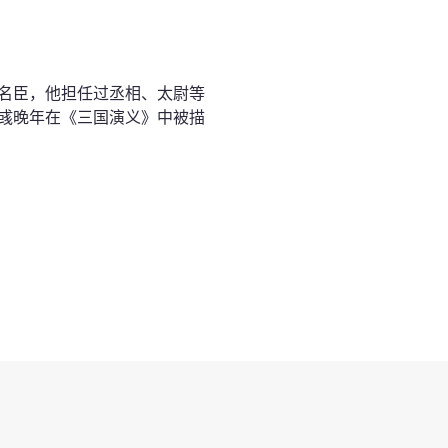
名臣，他担任过丞相、太尉等
彧晚年在《三国演义》中被描