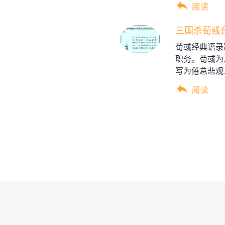
阅读
三国杀荀彧
荀彧经典语录
职务。荀彧为
写为倦怠悲观..
阅读