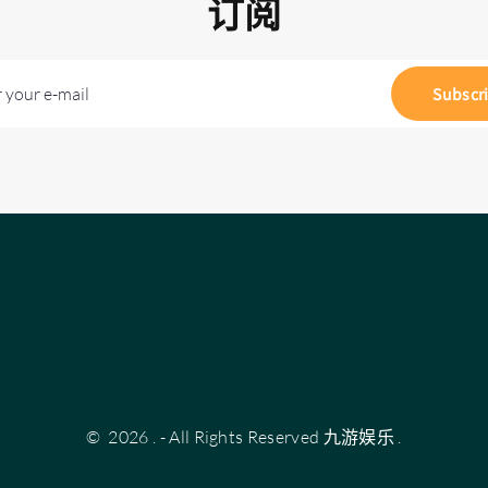
订阅
 your e-mail
Subscr
©
2026
.
- All Rights Reserved
九游娱乐
.